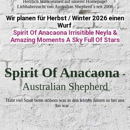
Herzlich Willkommen auf unserer Homepage!
Liebhaberzucht von Australian Shepherd´s seit 2008
Wir planen für Herbst / Winter 2026 einen
Wurf
Spirit Of Anacaona Irrisitible Neyla &
Amazing Moments A Sky Full Of Stars
Spirit Of Anacaona
-
Australian Shepherd
Habt viel Spaß beim stöbern was in den letzten Jahren so bei uns
los war ...